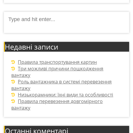
Search
for:
Недавні записи
Правила транспортування картин
Три можливі причини пошкодження
вантажу
Роль вантажника в системі перевезення
вантажу
Низькорамники: їхні види та особливості
Правила перевезення довгомірного
вантажу
Останні коментарі